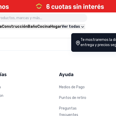
a
Construcción
Baño
Cocina
Hogar
Ver todas
Te mostraremos la di
entrega y precios seg
ías
Ayuda
a
Medios de Pago
on
Puntos de retiro
Preguntas
frecuentes