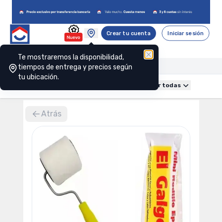
Crear tu cuenta
Iniciar sesión
Te mostraremos la disponibilidad,
tiempos de entrega y precios según
tu ubicación.
Obra gruesa
Construcción
Baño
Cocina
Ver todas
Atrás