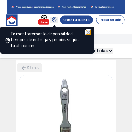
Crear tu cuenta
Iniciar sesión
Te mostraremos la disponibilidad,
tiempos de entrega y precios según
tu ubicación.
Obra gruesa
Construcción
Baño
Cocina
Ver todas
Atrás