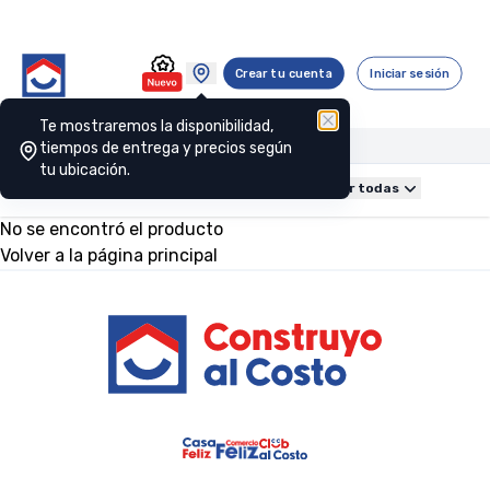
Crear tu cuenta
Iniciar sesión
Te mostraremos la disponibilidad,
tiempos de entrega y precios según
tu ubicación.
Obra gruesa
Construcción
Baño
Cocina
Ver todas
No se encontró el producto
Volver a la página principal
Footer