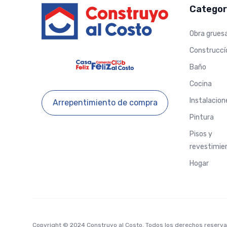
Categor
Obra grues
Construccí
Baño
Cocina
Instalacion
Arrepentimiento de compra
Pintura
Pisos y
revestimie
Hogar
Copyright © 2024 Construyo al Costo. Todos los derechos reserv